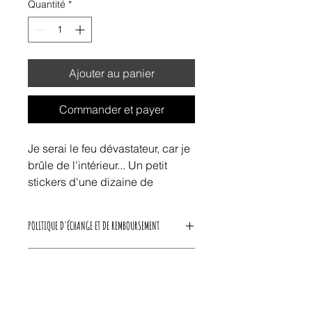
Quantité
*
Ajouter au panier
Commander et payer
Je serai le feu dévastateur, car je
brûle de l'intérieur... Un petit
stickers d'une dizaine de
centimètres à coller sur les murs
de ta ville.
POLITIQUE D'ÉCHANGE ET DE REMBOURSEMENT
Nous acceptons les retours d'articles
CONDITIONS DE LIVRAISON
défectueux ou neuf et non-ouverts,
30 jours après expédition par ODS
ODS Shop livre uniquement en
Shop. Pour plus d'informations, vous
France et en Belgique.