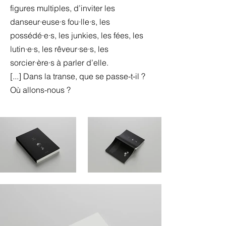
figures multiples, d’inviter les
danseur·euse·s fou·lle·s, les
possédé·e·s, les junkies, les fées, les
lutin·e·s, les rêveur·se·s, les
sorcier·ère·s à parler d’elle.
[...] Dans la transe, que se passe-t-il ?
Où allons-nous ?