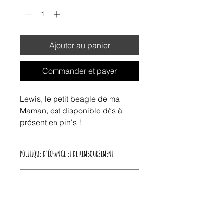
Ajouter au panier
Commander et payer
Lewis, le petit beagle de ma
Maman, est disponible dès à
présent en pin's !
POLITIQUE D'ÉCHANGE ET DE REMBOURSEMENT
Nous acceptons les retours d'articles
CONDITIONS DE LIVRAISON
défectueux ou neuf et non-ouverts,
30 jours après expédition par ODS
ODS Shop livre uniquement en
Shop. Pour plus d'informations, vous
France et en Belgique.
pouvez vous référer à notre
FAQ
.