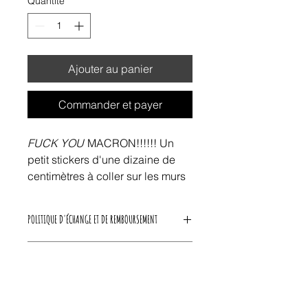
Quantité
*
Ajouter au panier
Commander et payer
FUCK YOU
MACRON!!!!!! Un
petit stickers d'une dizaine de
centimètres à coller sur les murs
de ta ville.
POLITIQUE D'ÉCHANGE ET DE REMBOURSEMENT
Nous acceptons les retours d'articles
CONDITIONS DE LIVRAISON
défectueux ou neuf et non-ouverts,
30 jours après expédition par ODS
ODS Shop livre uniquement en
Shop. Pour plus d'informations, vous
France et en Belgique.
pouvez vous référer à notre
FAQ
.