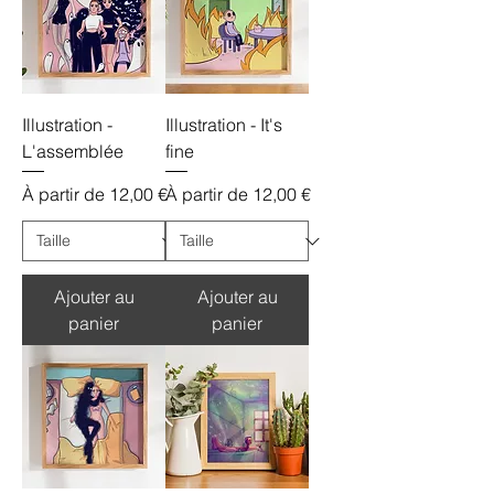
Illustration -
Illustration - It's
L'assemblée
fine
Prix promotionnel
Prix promotionnel
À partir de
12,00 €
À partir de
12,00 €
Ajouter au
Ajouter au
panier
panier