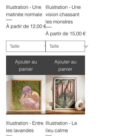
Illustration - Une
Illustration - Une
matinée normale
vision chassant
les monstres
Prix promotionnel
À partir de
12,00 €
Prix promotionnel
À partir de
15,00 €
Ajouter au
Ajouter au
panier
panier
Illustration - Entre
Illustration - Le
les lavandes
lieu calme