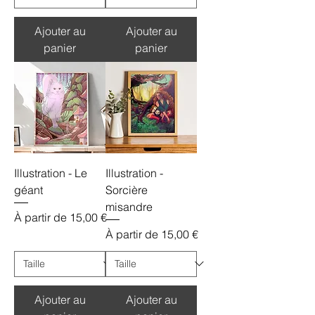
Ajouter au
Ajouter au
panier
panier
Illustration - Le
Illustration -
géant
Sorcière
misandre
Prix promotionnel
À partir de
15,00 €
Prix promotionnel
À partir de
15,00 €
Ajouter au
Ajouter au