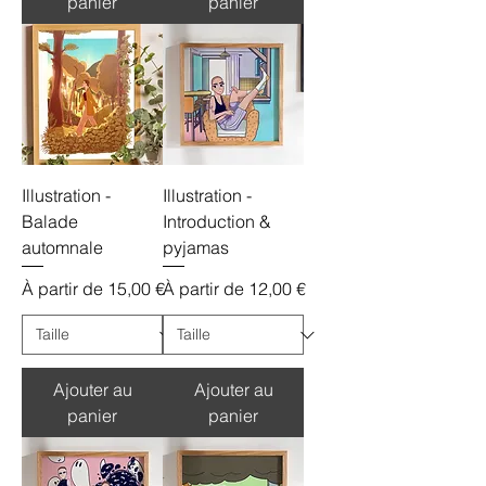
panier
panier
Illustration -
Illustration -
Balade
Introduction &
automnale
pyjamas
Prix promotionnel
Prix promotionnel
À partir de
15,00 €
À partir de
12,00 €
Ajouter au
Ajouter au
panier
panier