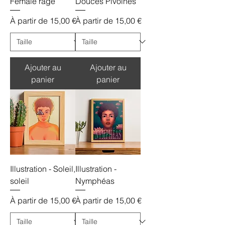
Female rage
Douces Pivoines
Prix promotionnel
Prix promotionnel
À partir de
15,00 €
À partir de
15,00 €
Ajouter au
Ajouter au
panier
panier
Illustration - Soleil,
Illustration -
soleil
Nymphéas
Prix promotionnel
Prix promotionnel
À partir de
15,00 €
À partir de
15,00 €